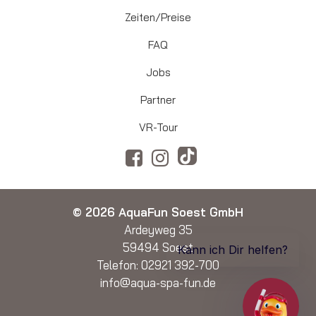
Zeiten/Preise
FAQ
Jobs
Partner
VR-Tour
© 2026 AquaFun Soest GmbH
Ardeyweg 35
59494 Soest
Telefon:
02921 392-700
info@aqua-spa-fun.de