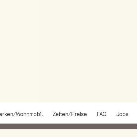
arken/Wohnmobil
Zeiten/Preise
FAQ
Jobs
Ardeyweg 35
·
59494 Soest
·
Telefon:
02921 392-70