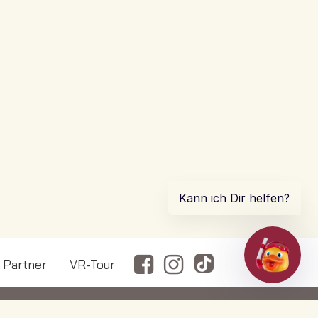
Partner
VR-Tour
0
·
info@aqua-spa-fun.de