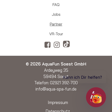
FAQ
Jobs
Partner
VR-Tour
© 2026 AquaFun Soest GmbH
Ardeyweg 35
59494 Soest
Telefon:
02921 392-700
info@aqua-spa-fun.de
Impressum
Datenschutz