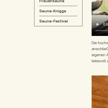
Frauensauna
Sauna-Knigge
Sauna-Festival
Die hochw
anschlie
eigenen 
liebevoll