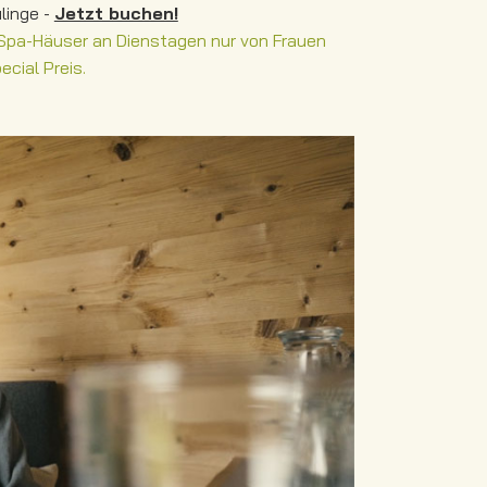
linge -
Jetzt buchen!
Spa-Häuser an Dienstagen nur von Frauen
cial Preis.