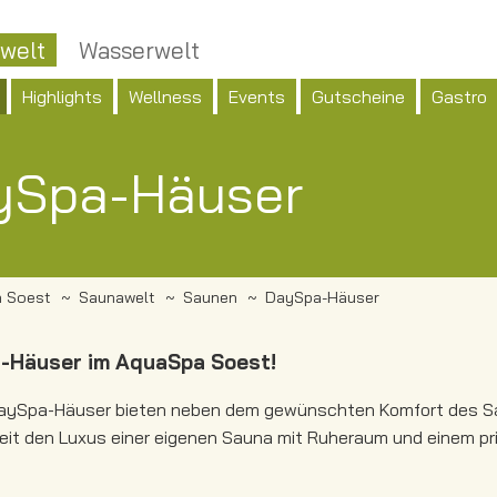
welt
Wasserwelt
Highlights
Wellness
Events
Gutscheine
Gastro
ySpa-Häuser
 Soest
Saunawelt
Saunen
DaySpa-Häuser
-Häuser im AquaSpa Soest!
aySpa-Häuser bieten neben dem gewünschten Komfort des Sau
weit den Luxus einer eigenen Sauna mit Ruheraum und einem p