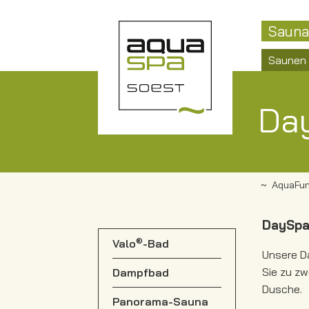
Sauna
Saunen
Da
AquaFun
DaySpa
®
Valo
-Bad
Unsere D
Sie zu z
Dampfbad
Dusche.
Panorama-Sauna