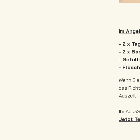
Im Ange
- 2 x T
- 2 x B
- Gefüll
- Fläsc
Wenn Sie
das Richt
Auszeit –
Ihr AquaS
Jetzt T