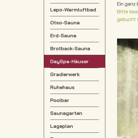
Ein ganz 
Lepo-Warmluftbad
Bitte be
gebucht 
Otso-Sauna
Erd-Sauna
Brotback-Sauna
DaySpa-Häuser
Gradierwerk
Ruhehaus
Poolbar
Saunagarten
Lageplan