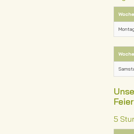
Woche
Montag 
Woche
Samsta
Unse
Feie
5 Stu