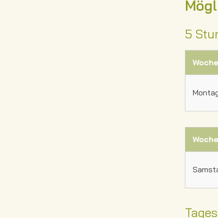
Mögl
5 Stu
Woche
Montag 
Woche
Samsta
Tages