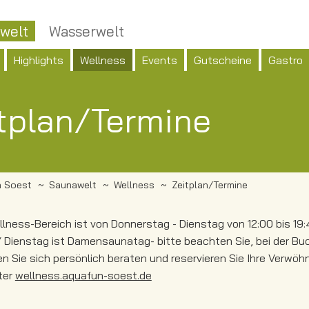
welt
Wasserwelt
Highlights
Wellness
Events
Gutscheine
Gastro
tplan/Termine
 Soest
Saunawelt
Wellness
Zeitplan/Termine
lness-Bereich ist von Donnerstag - Dienstag von 12:00 bis 19:4
 Dienstag ist Damensaunatag- bitte beachten Sie, bei der 
en Sie sich persönlich beraten und reservieren Sie Ihre Verwöh
ter
wellness.aquafun-soest.de