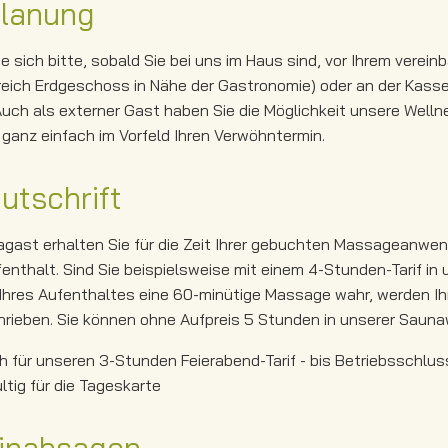
planung
e sich bitte, sobald Sie bei uns im Haus sind, vor Ihrem verei
ich Erdgeschoss in Nähe der Gastronomie) oder an der Kasse, 
uch als externer Gast haben Sie die Möglichkeit unsere Welln
 ganz einfach im Vorfeld Ihren Verwöhntermin.
utschrift
gast erhalten Sie für die Zeit Ihrer gebuchten Massageanwend
nthalt. Sind Sie beispielsweise mit einem 4-Stunden-Tarif i
hres Aufenthaltes eine 60-minütige Massage wahr, werden Ihn
rieben. Sie können ohne Aufpreis 5 Stunden in unserer Saunaw
ch für unseren 3-Stunden Feierabend-Tarif - bis Betriebsschlus
ültig für die Tageskarte