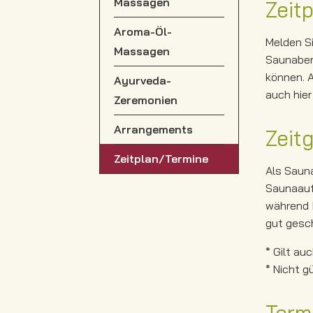
Massagen
Zeit
Aroma-Öl-
Melden Si
Massagen
Saunabere
können. A
Ayurveda-
auch hier
Zeremonien
Arrangements
Zeitg
Zeitplan/Termine
Als Sauna
Saunaaufe
während I
gut gesch
* Gilt au
* Nicht g