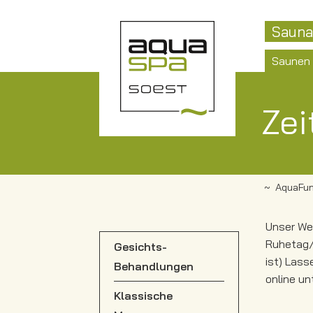
Sauna
Saunen
Zei
AquaFun
Unser Wel
Ruhetag/
Gesichts-
ist) Lass
Behandlungen
online un
Klassische