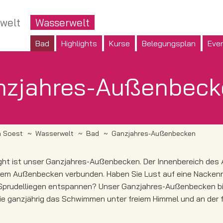
welt
Wasserwelt
Bad
Highlights
Kurse
Belegungsplan
Eve
nzjahres-Außenbeck
 Soest
Wasserwelt
Bad
Ganzjahres-Außenbecken
ight ist unser Ganzjahres-Außenbecken. Der Innenbereich des
rem Außenbecken verbunden. Haben Sie Lust auf eine Nacken
Sprudelliegen entspannen? Unser Ganzjahres-Außenbecken biet
e ganzjährig das Schwimmen unter freiem Himmel und an der f