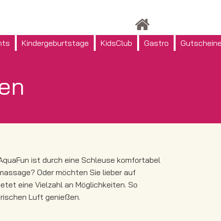
nts
Kindergeburtstage
KidsClub
Gastro
Gutschein
en
 AquaFun ist durch eine Schleuse komfortabel
massage? Oder möchten Sie lieber auf
et eine Vielzahl an Möglichkeiten. So
rischen Luft genießen.