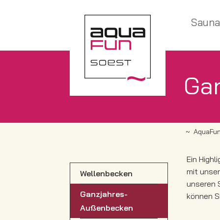
Sauna
Ga
AquaFun
Ein Highl
mit unse
Wellenbecken
unseren 
Ganzjahres-
können Si
Außenbecken