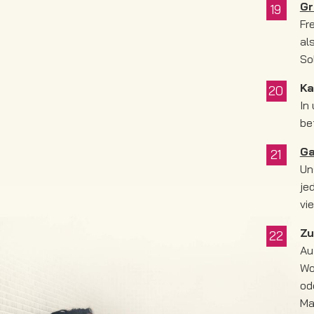
Gr
Fr
al
So
Ka
In
be
Ga
Un
je
vi
Zu
Au
Wo
od
Ma