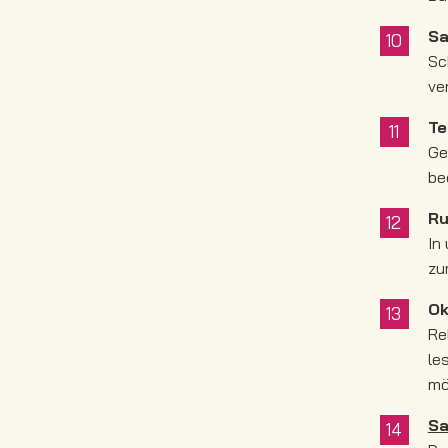
Sa
Sc
ve
Te
Ge
be
R
In
zu
Ok
Re
le
mö
S