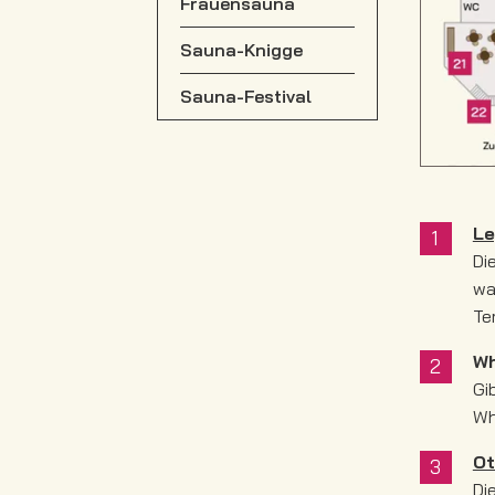
Frauensauna
Sauna-Knigge
Sauna-Festival
Le
Di
wa
Te
Wh
Gi
Wh
Ot
Di