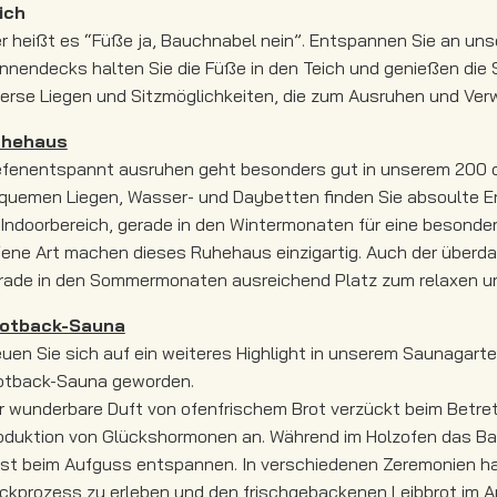
ich
er heißt es “Füße ja, Bauchnabel nein”. Entspannen Sie an uns
nnendecks halten Sie die Füße in den Teich und genießen die 
verse Liegen und Sitzmöglichkeiten, die zum Ausruhen und Verw
uhehaus
efenentspannt ausruhen geht besonders gut in unserem 200
quemen Liegen, Wasser- und Daybetten finden Sie absoulte 
 Indoorbereich, gerade in den Wintermonaten für eine besond
fene Art machen dieses Ruhehaus einzigartig. Auch der überd
rade in den Sommermonaten ausreichend Platz zum relaxen u
otback-Sauna
euen Sie sich auf ein weiteres Highlight in unserem Saunagart
otback-Sauna geworden.
r wunderbare Duft von ofenfrischem Brot verzückt beim Betret
oduktion von Glückshormonen an. Während im Holzofen das Bac
st beim Aufguss entspannen. In verschiedenen Zeremonien hab
ckprozess zu erleben und den frischgebackenen Leibbrot im A