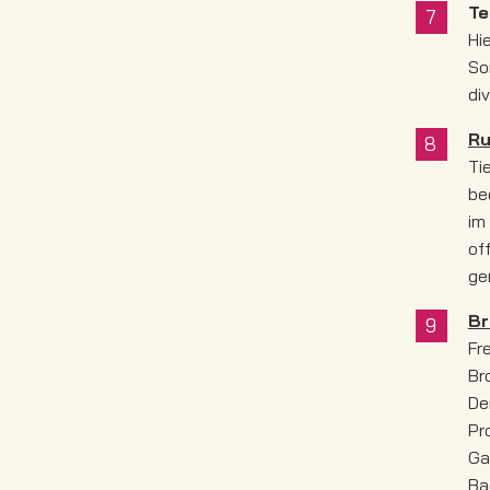
Te
Hi
So
di
R
Ti
be
im
of
ge
Br
Fr
Br
De
Pr
Ga
Ba