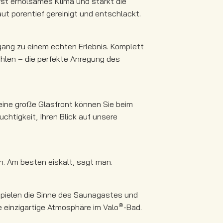
rst erholsames Klima und stärkt die
ut porentief gereinigt und entschlackt.
ang zu einem echten Erlebnis. Komplett
hlen – die perfekte Anregung des
eine große Glasfront können Sie beim
htigkeit, Ihren Blick auf unsere
. Am besten eiskalt, sagt man.
ielen die Sinne des Saunagastes und
®
 einzigartige Atmosphäre im Valo
-Bad.