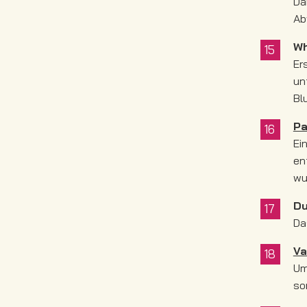
Da
Ab
Wh
Er
un
Bl
Pa
Ei
en
wu
D
Da
Va
Um
so