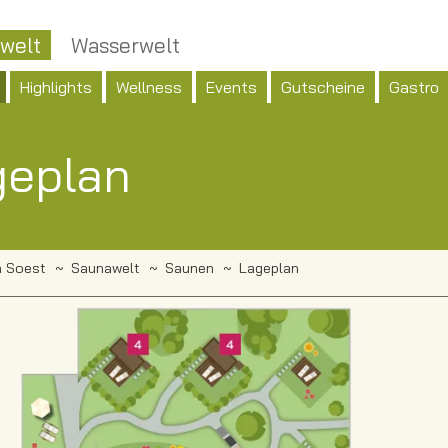
welt
Wasserwelt
Highlights
Wellness
Events
Gutscheine
Gastro
geplan
 Soest
Saunawelt
Saunen
Lageplan