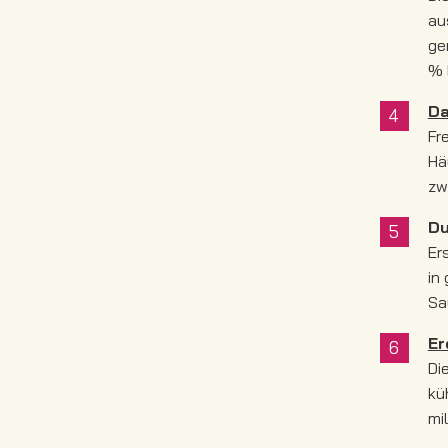
au
ge
% 
Da
Fr
Hä
zw
Du
Er
in
Sa
Er
Di
kü
mi