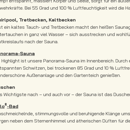
mpf entspannt, massiert Körper und Seele, sorgt für ein äuße
wehrkräfte. Bei 55 Grad und 100 % Luftfeuchtigkeit wird die Ha
irlpool, Tretbecken, Kaltbecken
st ein kaltes Tauch- und Tretbecken macht den heißen Saunag
tertauchen in ganz viel Wasser – sich ausstrecken und wohlfü
utkreislaufs nach der Sauna.
norama-Sauna
n Highlight ist unsere Panorama-Sauna im Innenbereich. Durch 
tspannten Schwitzen, bei trockenen 85 Grad und 10 % Luftfreuc
nderschöne Außenanlage und den Gartenteich genießen.
uschen
s Wichtigste nach – und auch vor – der Sauna ist das Duschen
®
lo
-Bad
schmeichelnde, stimmungsvolle und beruhigende Klänge umsp
rgen neben dem Sternenhimmel und ätherischen Düften für die