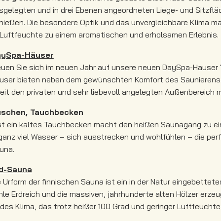
sgelegten und in drei Ebenen angeordneten Liege- und Sitzflä
nießen. Die besondere Optik und das unvergleichbare Klima 
Luftfeuchte zu einem aromatischen und erholsamen Erlebnis.
ySpa-Häuser
euen Sie sich im neuen Jahr auf unsere neuen DaySpa-Häuser 
user bieten neben dem gewünschten Komfort des Saunierens v
eit den privaten und sehr liebevoll angelegten Außenbereich 
schen, Tauchbecken
st ein kaltes Tauchbecken macht den heißen Saunagang zu ei
 ganz viel Wasser – sich ausstrecken und wohlfühlen – die per
una.
d-Sauna
e Urform der finnischen Sauna ist ein in der Natur eingebette
hle Erdreich und die massiven, jahrhunderte alten Hölzer er
ldes Klima, das trotz heißer 100 Grad und geringer Luftfeuchte 