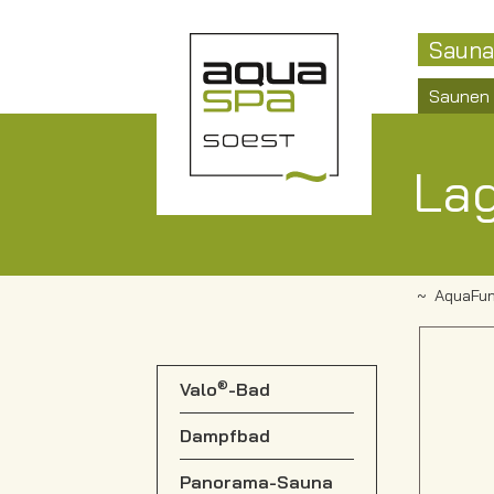
Sauna
Saunen
La
AquaFun
®
Valo
-Bad
Dampfbad
Panorama-Sauna