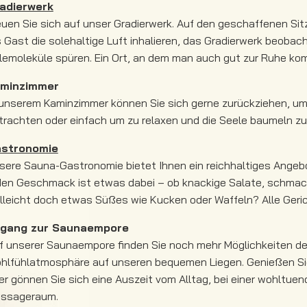
adierwerk
euen Sie sich auf unser Gradierwerk. Auf den geschaffenen Si
s Gast die solehaltige Luft inhalieren, das Gradierwerk beoba
lemoleküle spüren. Ein Ort, an dem man auch gut zur Ruhe k
minzimmer
 unserem Kaminzimmer können Sie sich gerne zurückziehen, um
trachten oder einfach um zu relaxen und die Seele baumeln zu
stronomie
sere Sauna-Gastronomie bietet Ihnen ein reichhaltiges Angeb
den Geschmack ist etwas dabei – ob knackige Salate, schm
elleicht doch etwas Süßes wie Kucken oder Waffeln? Alle Gerich
gang zur Saunaempore
f unserer Saunaempore finden Sie noch mehr Möglichkeiten d
hlfühlatmosphäre auf unseren bequemen Liegen. Genießen Sie
er gönnen Sie sich eine Auszeit vom Alltag, bei einer wohltu
ssageraum.