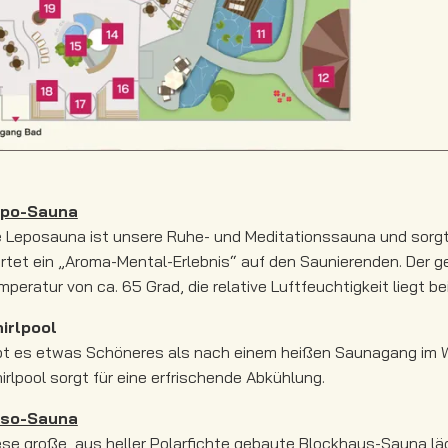
po-Sauna
e Leposauna ist unsere Ruhe- und Meditationssauna und sorgt
rtet ein „Aroma-Mental-Erlebnis“ auf den Saunierenden. Der 
mperatur von ca. 65 Grad, die relative Luftfeuchtigkeit liegt b
irlpool
bt es etwas Schöneres als nach einem heißen Saunagang im W
irlpool sorgt für eine erfrischende Abkühlung.
so-Sauna
ese große, aus heller Polarfichte gebaute Blockhaus-Sauna lä